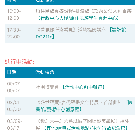
10:00
原住民族桌遊課程-排灣族《部落公法人》桌遊
-
12:00
【行政中心大樓/原住民族學生資源中心】
17:30
《看見你所沒看見》道慈攝影講座
【設計館
-
22:00
DC211c】
進行中活動:
日期
活動標題
09/07
-
社團博覽會
【活動中心前中軸道】
09/07
03/01
《盛世壁蔵-唐代壁畫文化特展．首部曲》
【圖
-
03/30
書館/藝術中心創意廳】
03/09
〈趣斗六—斗六舊城區空間場域美學展〉校外
-
03/17
展
【其他:請填寫活動地點/斗六 行啟記念館】