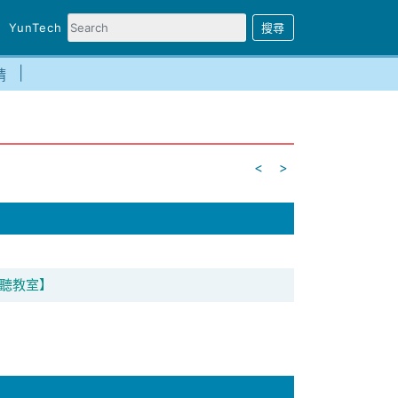
YunTech
請
<
>
】
視聽教室】