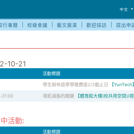
中文
校行事曆
校級會議
藝文展演
歡迎採訪
提出申
2-10-21
活動標題
學生辦休退學學雜費退2/3截止日
【YunTech
21:00
增肌減脂的關鍵
【體育館大樓(校共用空間)/
-
中活動:
活動標題