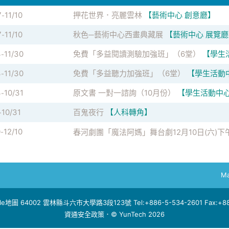
7
11/10
押花世界．亮麗雲林
【藝術中心 創意廳】
-
7
11/10
秋色─藝術中心西畫典藏展
【藝術中心 展覽
-
3
11/30
免費「多益閱讀測驗加強班」（6堂）
【學生
-
3
11/30
免費「多益聽力加強班」（6堂）
【學生活動
-
3
10/31
原文書 一對一諮詢（10月份）
【學生活動中心
-
10/31
百鬼夜行
【人科轉角】
-
0
12/10
春河劇團「魔法阿媽」舞台劇12月10日(六)下
-
Ma
le地圖
64002 雲林縣斗六市大學路3段123號 Tel:+886-5-534-2601 Fax:+886
資通安全政策
．© YunTech 2026