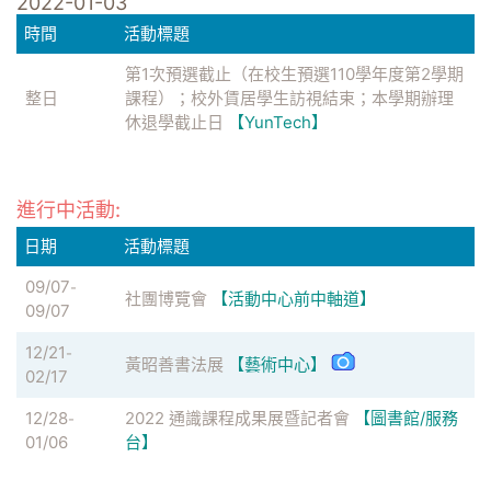
2022-01-03
時間
活動標題
第1次預選截止（在校生預選110學年度第2學期
整日
課程）；校外賃居學生訪視結束；本學期辦理
休退學截止日
【YunTech】
進行中活動:
日期
活動標題
09/07
-
社團博覽會
【活動中心前中軸道】
09/07
12/21
-
黃昭善書法展
【藝術中心】
02/17
12/28
2022 通識課程成果展暨記者會
【圖書館/服務
-
01/06
台】