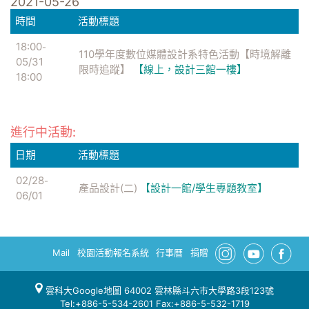
2021-05-26
時間
活動標題
18:00
-
110學年度數位媒體設計系特色活動【時境解離
05/31
限時追蹤】
【線上，設計三館一樓】
18:00
進行中活動:
日期
活動標題
02/28
-
產品設計(二)
【設計一館/學生專題教室】
06/01
Mail
校園活動報名系統
行事曆
捐贈
雲科大Google地圖
64002 雲林縣斗六市大學路3段123號
Tel:+886-5-534-2601 Fax:+886-5-532-1719