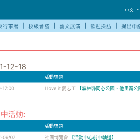
中文
校行事曆
校級會議
藝文展演
歡迎採訪
提出申
1-12-18
活動標題
0
17:00
I love it 愛志工
【雲林縣同心公園、他里霧公
-
中活動:
活動標題
7
09/07
社團博覽會
【活動中心前中軸道】
-