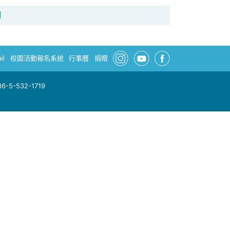
】
il
校園活動報名系統
行事曆
捐贈
-5-532-1719