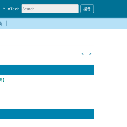
YunTech
請
<
>
園】