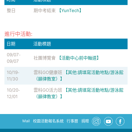
整日
期中考結束
【YunTech】
進行中活動:
日期
活動標題
09/07
-
社團博覽會
【活動中心前中軸道】
09/07
10/19
雲科GO健康班
【其他:請填寫活動地點/游泳館
-
11/30
（韻律教室）】
10/20
雲科GO活力班
【其他:請填寫活動地點/游泳館
-
12/01
（韻律教室）】
Mail
校園活動報名系統
行事曆
捐贈