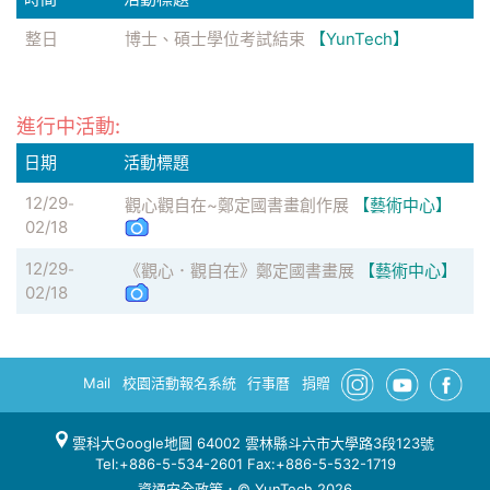
整日
博士、碩士學位考試結束
【YunTech】
進行中活動:
日期
活動標題
12/29
-
觀心觀自在~鄭定國書畫創作展
【藝術中心】
02/18
12/29
-
《觀心．觀自在》鄭定國書畫展
【藝術中心】
02/18
Mail
校園活動報名系統
行事曆
捐贈
雲科大Google地圖
64002 雲林縣斗六市大學路3段123號
Tel:+886-5-534-2601 Fax:+886-5-532-1719
資通安全政策
．© YunTech 2026