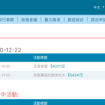
中文
校行事曆
校級會議
藝文展演
歡迎採訪
提出申
0-12-22
活動標題
16:00
主管會報
【AD213】
-
21:00
有氧舞蹈社期末社大
【GA247】
-
中活動:
活動標題