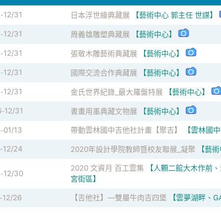
2
12/31
日本浮世繪典藏展
【藝術中心 郭主任 世謀】
-
2
12/31
周義雄雕塑典藏展
【藝術中心】
-
2
12/31
張敬木雕藝術典藏展
【藝術中心】
-
2
12/31
國際交流合作典藏展
【藝術中心】
-
2
12/31
金氏世界紀錄_最大羅盤特展
【藝術中心】
-
6
12/31
書畫用墨典藏文物展
【藝術中心】
-
6
01/13
帶動雲林國中吉他社計畫【聚吉】
【雲林國中
-
12/24
2020年設計學院教師暨校友聯展_凝聚
【藝術
-
2020 文資月 百工雲集
【人顆二館大木作前、素
2
12/30
-
宮街區】
12/26
【吉他社】—雙層牛肉吉四堡
【雲夢湖畔、G
-