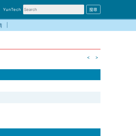
YunTech
請
<
>