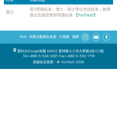
第2學期結束；博士、碩士學位考試結束；教學
整日
傑出及優良教師票選結束
【YunTech】
Mail
校園活動報名系統
行事曆
捐贈
雲科大Google地圖
64002 雲林縣斗六市大學路3段123號
Tel:+886-5-534-2601 Fax:+886-5-532-1719
資通安全政策
．© YunTech 2026