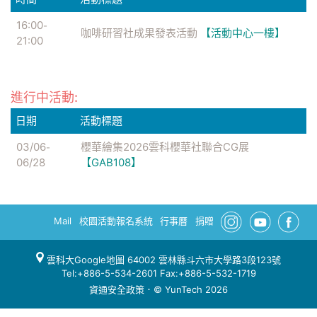
16:00
-
咖啡研習社成果發表活動
【活動中心一樓】
21:00
進行中活動:
日期
活動標題
03/06
櫻華繪集2026雲科櫻華社聯合CG展
-
06/28
【GAB108】
Mail
校園活動報名系統
行事曆
捐贈
雲科大Google地圖
64002 雲林縣斗六市大學路3段123號
Tel:+886-5-534-2601 Fax:+886-5-532-1719
資通安全政策
．© YunTech 2026