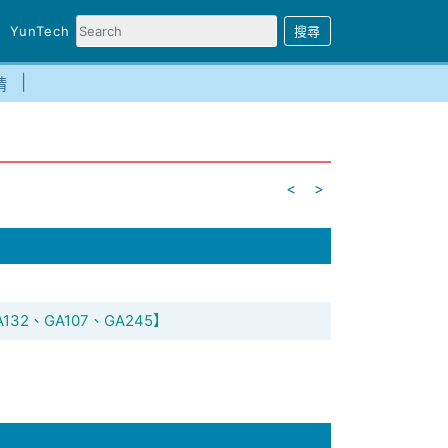
YunTech
請
<
>
32、GA107、GA245】