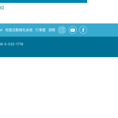
08】
il
校園活動報名系統
行事曆
捐贈
-5-532-1719