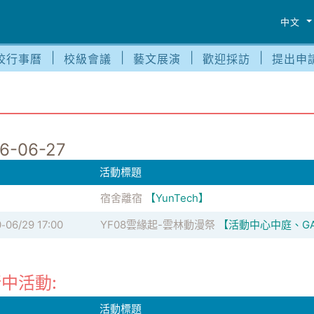
中文
校行事曆
校級會議
藝文展演
歡迎採訪
提出申
6-06-27
活動標題
宿舍離宿
【YunTech】
0
06/29 17:00
YF08雲緣起-雲林動漫祭
【活動中心中庭、GA1
-
中活動:
活動標題