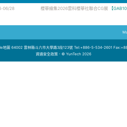
6
06/28
櫻華繪集2026雲科櫻華社聯合CG展
【GAB1
-
Ma
le地圖
64002 雲林縣斗六市大學路3段123號 Tel:+886-5-534-2601 Fax:+886
資通安全政策
．© YunTech 2026