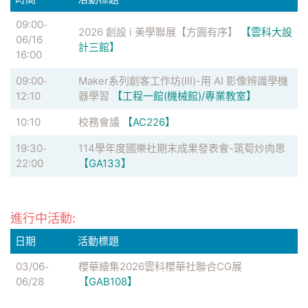
09:00
-
2026 創設 i 美學聯展【方圓有序】
【雲科大設
06/16
計三館】
16:00
09:00
Maker系列創客工作坊(III)-用 AI 影像辨識學機
-
12:10
器學習
【工程一館(機械館)/專業教室】
10:10
校務會議
【AC226】
19:30
114學年度國樂社期末成果發表會-筑筍炒肉思
-
22:00
【GA133】
進行中活動:
日期
活動標題
03/06
櫻華繪集2026雲科櫻華社聯合CG展
-
06/28
【GAB108】