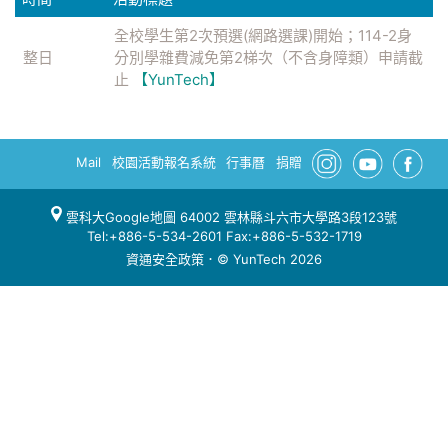
全校學生第2次預選(網路選課)開始；114-2身
整日
分別學雜費減免第2梯次（不含身障類）申請截
止
【YunTech】
Mail
校園活動報名系統
行事曆
捐贈
雲科大Google地圖
64002 雲林縣斗六市大學路3段123號
Tel:+886-5-534-2601 Fax:+886-5-532-1719
資通安全政策
．© YunTech 2026