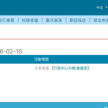
中文
校行事曆
校級會議
藝文展演
歡迎採訪
提出申
6-02-10
活動標題
主管會議
【行政中心大樓/會議室】
Ma