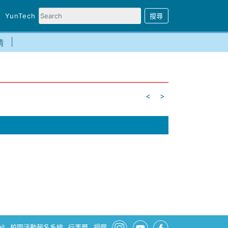
YunTech
請
<
>
il
校園活動報名系統
行事曆
捐贈