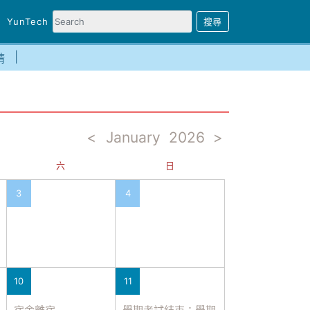
YunTech
請
<
January
2026
>
六
日
3
4
10
11