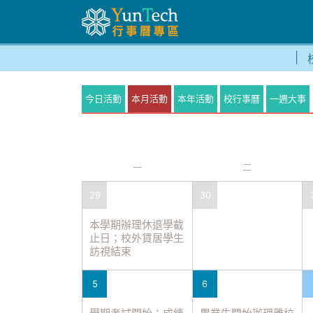
今日活動
本月活動
本年活動
校行事曆
一週大事
一
二
29
30
本學期辦理休退學截
止日；校外賃居學生
訪視結束
5
6