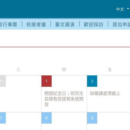
中文
校行事曆
校級會議
藝文展演
歡迎採訪
提出申
三
四
五
31
1
2
開國紀念日；研究生
缺曠課處理截止
指導教授提報系統開
放
7
8
9