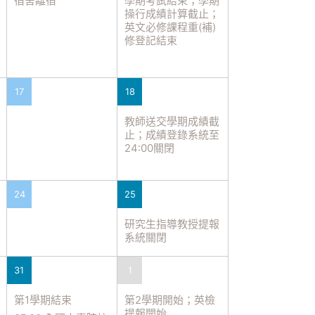
宿舍離宿
學期考試結束；學期
操行成績計算截止；
英文必修課程重(補)
修登記結束
17
18
教師送交學期成績截
止；成績登錄系統至
24:00關閉
24
25
研究生指導教授提報
系統關閉
31
1
第1學期結束
第2學期開始；英檢
提報開始