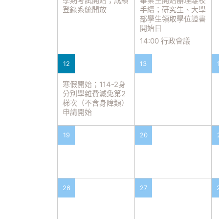
學期考試開始；成績
畢業生開始辦理離校
登錄系統開放
手續；研究生、大學
部學生領取學位證書
開始日
14:00 行政會議
12
13
寒假開始；114-2身
分別學雜費減免第2
梯次（不含身障類）
申請開始
19
20
26
27