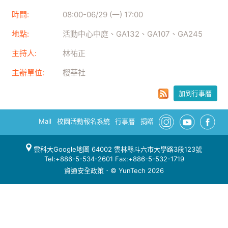
時間:
08:00
-
06/29 (一) 17:00
地點:
活動中心中庭、GA132、GA107、GA245
主持人:
林祐正
主辦單位:
櫻華社
加到行事曆
Mail
校園活動報名系統
行事曆
捐贈
雲科大Google地圖
64002 雲林縣斗六市大學路3段123號
Tel:+886-5-534-2601 Fax:+886-5-532-1719
資通安全政策
．© YunTech 2026