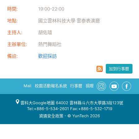
時間:
19:00
-
22:00
地點:
國立雲林科技大學 雲泰表演廳
主持人:
胡佑瑄
主辦單位:
熱門舞蹈社
備註:
歡迎採訪
加到行事曆
Mail
校園活動報名系統
行事曆
捐贈
雲科大Google地圖
64002 雲林縣斗六市大學路3段123號
Tel:+886-5-534-2601 Fax:+886-5-532-1719
資通安全政策
．© YunTech 2026