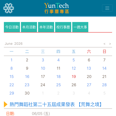
今日活動
本月活動
本年活動
校行事曆
一週大事
June
2026
<
>
一
二
三
四
五
六
日
1
2
3
4
5
6
7
8
9
10
11
12
13
14
15
16
17
18
19
20
21
22
23
24
25
26
27
28
29
30
1
2
3
4
5
熱門舞蹈社第二十五屆成果發表 【荒舞之境】
日期:
06/05 (五)