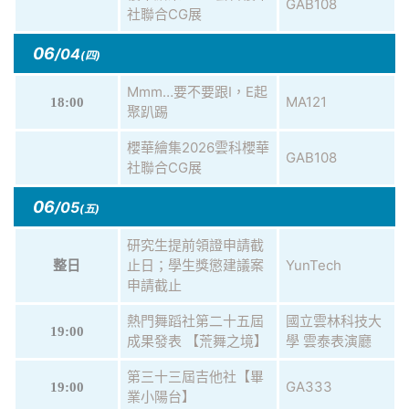
GAB108
社聯合CG展
06
/04
(四)
Mmm…要不要跟I，E起
MA121
18:00
聚趴踢
櫻華繪集2026雲科櫻華
GAB108
社聯合CG展
06
/05
(五)
研究生提前領證申請截
止日；學生獎懲建議案
YunTech
整日
申請截止
熱門舞蹈社第二十五屆
國立雲林科技大
19:00
成果發表 【荒舞之境】
學 雲泰表演廳
第三十三屆吉他社【畢
GA333
19:00
業小陽台】