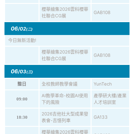
櫻華繪集2026雲科櫻華
GAB108
社聯合CG展
06
/02
(二)
今日無新活動!
櫻華繪集2026雲科櫻華
GAB108
社聯合CG展
06
/03
(三)
全校教師教學會議
YunTech
整日
AI教學革命-校園AI使用
產學研大樓/產業
09:00
下的風險
人才培訓室
2026吉他社大型成果發
GA133
18:30
表會-吉憶列車
櫻華繪集2026雲科櫻華