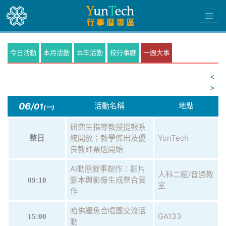
今日活動
本月活動
本年活動
校行事曆
一週大事
<
>
06
活動名稱
地點
/01
(一)
研究生指導教授提報系
統開放；教學傑出及優
YunTech
整日
良教師票選開始
AI動態敘事創作：影片
人科二館/普通教
腳本與影像生成整合實
09:10
室
作
哈佛鱷魚合唱團交流活
GA133
15:00
動