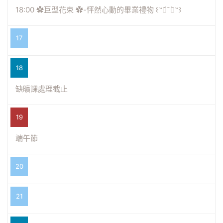
18:00 ✿巨型花束 ✿-怦然心動的畢業禮物 ꒰˶ฅ́˘ฅ̀˶꒱
17
18
缺曠課處理截止
19
端午節
20
21