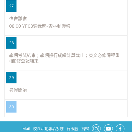
27
宿舍離宿
08:00 YF08雲緣起-雲林動漫祭
28
學期考試結束；學期操行成績計算截止；英文必修課程重
(補)修登記結束
29
暑假開始
30
Mail
校園活動報名系統
行事曆
捐贈