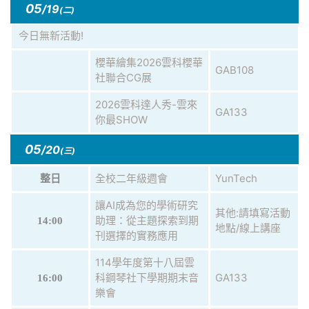
05
/19
(二)
今日無新活動!
櫻華繪集2026雲科櫻華
GAB108
社聯合CG展
2026雲科達人秀-雲來
GA133
你最SHOW
05
/20
(三)
全校二年級週會
YunTech
整日
讓AI成為您的學術研究
其他:請填寫活動
助理：從主題探索到期
14:00
地點/線上講座
刊選擇的實務應用
114學年度第十八屆雲
科鋼琴社下學期期末音
GA133
16:00
樂會