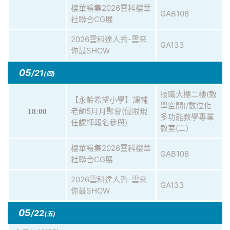
櫻華繪集2026雲科櫻華
GAB108
社聯合CG展
2026雲科達人秀-雲來
GA133
你最SHOW
05
/21
(四)
技職大樓二樓(教
【永齡希望小學】課輔
學空間)/數位化
老師5月月聚會(僅限現
18:00
多功能教學專業
任課師報名參與)
教室(二)
櫻華繪集2026雲科櫻華
GAB108
社聯合CG展
2026雲科達人秀-雲來
GA133
你最SHOW
05
/22
(五)