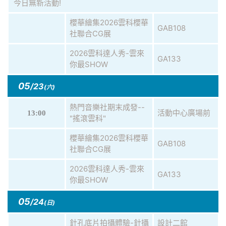
今日無新活動!
櫻華繪集2026雲科櫻華
GAB108
社聯合CG展
2026雲科達人秀-雲來
GA133
你最SHOW
05
/23
(六)
熱門音樂社期末成發--
活動中心廣場前
13:00
"搖滾雲科"
櫻華繪集2026雲科櫻華
GAB108
社聯合CG展
2026雲科達人秀-雲來
GA133
你最SHOW
05
/24
(日)
針孔底片拍攝體驗-針攝
設計二館