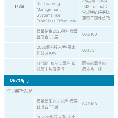
地點/線上課程
the Learning
(MS Teams)；
18:30
Management
會議連結將寄送
Systems like
至電子郵件信箱
TronClass Effectively
櫻華繪集2026雲科櫻華
GAB108
社聯合CG展
2026雲科達人秀-雲來
GA133
你最SHOW
114學年度第二學期 母
圖書館雲薈廳、
親節卡片傳恩情
應外系一樓
05
/05
(二)
今日無新活動!
櫻華繪集2026雲科櫻華
GAB108
社聯合CG展
2026雲科達人秀-雲來