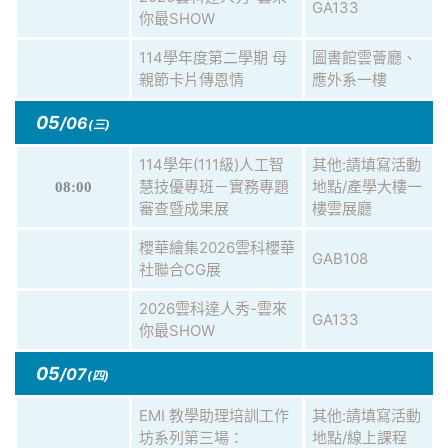
GA133
你最SHOW
114學年度第二學期 母
圖書館雲薈廳、
親節卡片傳恩情
應外系一樓
05
/06
(三)
114學年(111級)人工智
其他:請填寫活動
慧技優專班－實務專題
地點/產學大樓一
08:00
審查暨成果展
樓雲展廳
櫻華繪集2026雲科櫻華
GAB108
社聯合CG展
2026雲科達人秀-雲來
GA133
你最SHOW
05
/07
(四)
EMI 教學助理培訓工作
其他:請填寫活動
坊系列第三場：
地點/線上課程