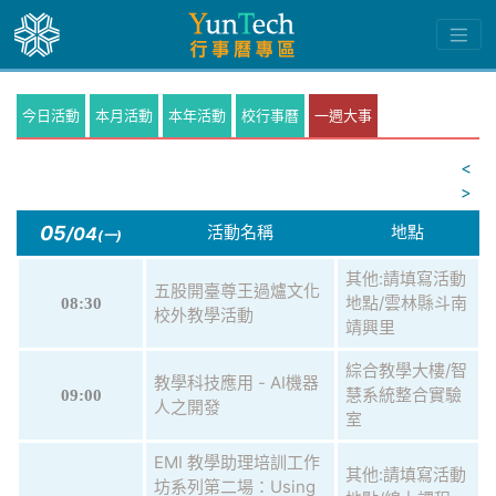
今日活動
本月活動
本年活動
校行事曆
一週大事
<
>
05
活動名稱
地點
/04
(一)
其他:請填寫活動
五股開臺尊王過爐文化
地點/雲林縣斗南
08:30
校外教學活動
靖興里
綜合教學大樓/智
教學科技應用 - AI機器
慧系統整合實驗
09:00
人之開發
室
EMI 教學助理培訓工作
其他:請填寫活動
坊系列第二場：Using