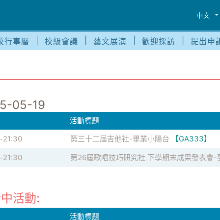
中文
校行事曆
校級會議
藝文展演
歡迎採訪
提出申
5-05-19
活動標題
21:30
第三十二屆吉他社-畢業小陽台
【GA333】
-
21:30
第26屆歌唱技巧研究社 下學期末成果發表會-
-
中活動:
活動標題