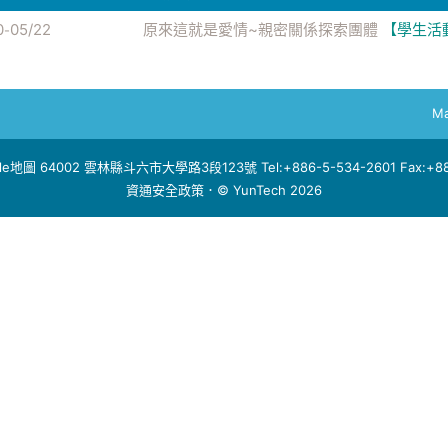
0
05/22
原來這就是愛情~親密關係探索團體
【學生活
-
Ma
le地圖
64002 雲林縣斗六市大學路3段123號 Tel:+886-5-534-2601 Fax:+886
資通安全政策
．© YunTech 2026