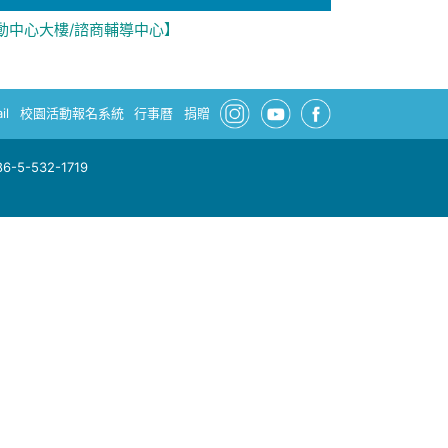
動中心大樓/諮商輔導中心】
il
校園活動報名系統
行事曆
捐贈
-5-532-1719