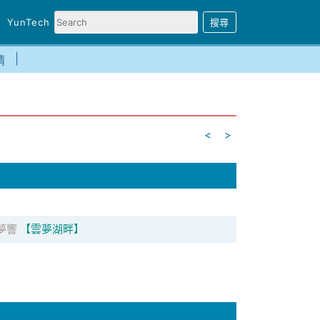
YunTech
請
<
>
夢響
【雲夢湖畔】