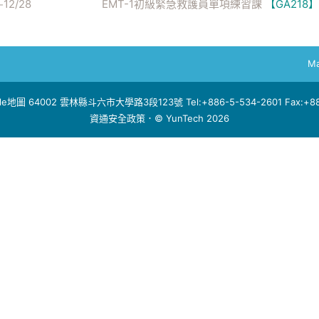
12/28
EMT-1初級緊急救護員單項練習課
【GA218】
-
Ma
le地圖
64002 雲林縣斗六市大學路3段123號 Tel:+886-5-534-2601 Fax:+886
資通安全政策
．© YunTech 2026