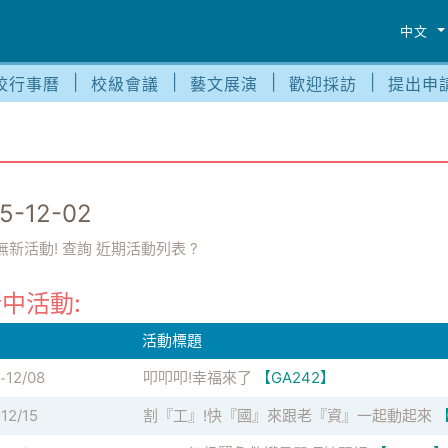
中文
校行事曆
校級會議
藝文展演
歡迎採訪
提出申
5-12-02
無新活動! 查詢
近期活動列表
?
中活動:
活動標題
12/08
叩叩叩!幸福來了
【GA242】
-
12/15
割『工』!快『國』來跟老『資』一起動起來
-