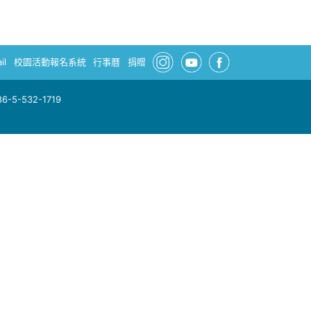
il
校園活動報名系統
行事曆
捐贈
-5-532-1719