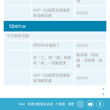
場
EMT-1初級緊急救護員
GA218
單項練習課
12
/07
(日)
今日無新活動!
叩叩叩!幸福來了
GA242
籃球場、排球
割『工』!快『國』來跟
場、羽球場、操
老『資』一起動起來
場
EMT-1初級緊急救護員
GA218
單項練習課
<
>
Mail
校園活動報名系統
行事曆
捐贈