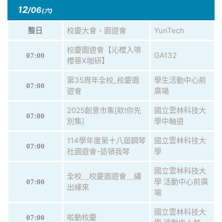
12
/06
(六)
校慶大會、園遊會
YunTech
整日
校慶園遊會【沁櫻入啡
GA132
07:00
櫻華X咖研】
第35周年全校_校慶園
學生活動中心前
07:00
遊會
廣場
2025創意市集[欸!你先
國立雲林科技大
07:00
別集]
學中軸道
114學年度第十八屆鋼琴
國立雲林科技大
07:00
社園遊會-這頓我琴
學
國立雲林科技大
全校＿校慶園遊會＿繡
學 活動中心前廣
07:00
出緣來
場
國立雲林科技大
啦動校慶
07:00