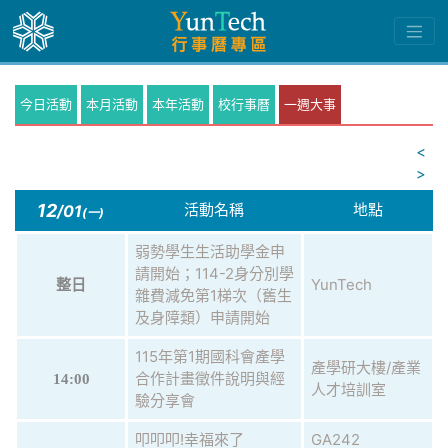
今日活動
本月活動
本年活動
校行事曆
一週大事
<
>
12
活動名稱
地點
/01
(一)
弱勢學生生活助學金申
請開始；114-2身分別學
YunTech
整日
雜費減免第1梯次（舊生
及身障類）申請開始
115年第1期國科會產學
產學研大樓/產業
合作計畫徵件說明與經
14:00
人才培訓室
驗分享會
叩叩叩!幸福來了
GA242