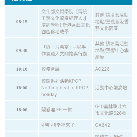
文化部文資學院［傳統
其他:請填寫活動
工藝文化資產經理人才
地點/嘉義新港香
08:15
培訓學程] 新港香藝文化
藝文化園區
園區移地教學
其他:請填寫活動
「縫一片希望」─以手
地點/藝術中心雲
09:30
作實踐人文關懷與行動
創廳
校務會議
AC226
10:10
校慶系列活動KPOP-
Nothing beat to KPOP
活動中心前廣場
18:00
holiday
640雲林縣斗六
閣愛哩 EE 一擺
18:00
市文化路626號
叩叩叩!幸福來了
GA242
籃球場、排球