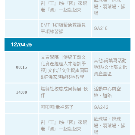
割『工』!快『國』來跟
場、羽球場、操
老『資』一起動起來
場
EMT-1初級緊急救護員
GA218
單項練習課
12
/04
(四)
文資學院［傳統工藝文
其他:請填寫活動
化資產經理人才培訓學
地點/文化部文化
08:15
程] 文化部文化資產園區
資產園區
&粧佛家族展移地教學
熾舞社校慶成果舞展-伙
活動中心前空
14:00
伴
地、道路
叩叩叩!幸福來了
GA242
籃球場、排球
割『工』!快『國』來跟
場、羽球場、操
老『資』一起動起來
場