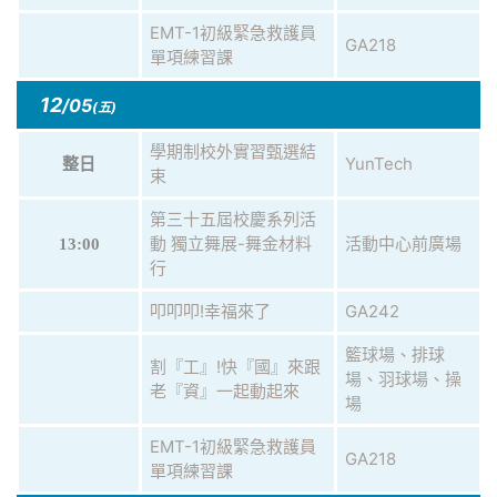
EMT-1初級緊急救護員
GA218
單項練習課
12
/05
(五)
學期制校外實習甄選結
YunTech
整日
束
第三十五屆校慶系列活
動 獨立舞展-舞金材料
活動中心前廣場
13:00
行
叩叩叩!幸福來了
GA242
籃球場、排球
割『工』!快『國』來跟
場、羽球場、操
老『資』一起動起來
場
EMT-1初級緊急救護員
GA218
單項練習課