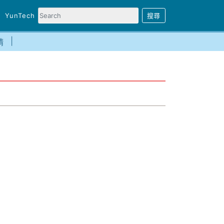
YunTech
請