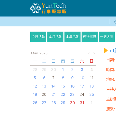
今日活動
本月活動
本年活動
校行事曆
一週大事
e
May
2025
<
>
日期:
一
二
三
四
五
六
日
28
29
30
1
2
3
4
時間:
5
6
7
8
9
10
11
地點:
12
13
14
15
16
17
18
主持人
19
20
21
22
23
24
25
主辦
26
27
28
29
30
31
1
連繫: