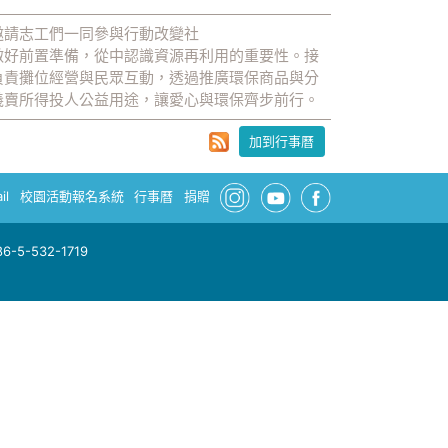
邀請志工們一同參與行動改變社
做好前置準備，從中認識資源再利用的重要性。接
負責攤位經營與民眾互動，透過推廣環保商品與分
義賣所得投人公益用途，讓愛心與環保齊步前行。
加到行事曆
il
校園活動報名系統
行事曆
捐贈
-5-532-1719