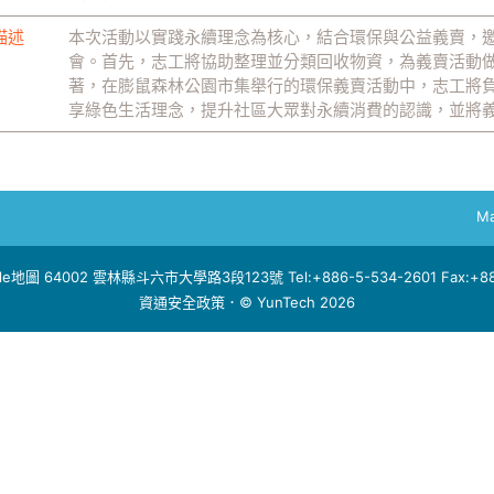
描述
本次活動以實踐永續理念為核心，結合環保與公益義賣，
會。首先，志工將協助整理並分類回收物資，為義賣活動
著，在膨鼠森林公園市集舉行的環保義賣活動中，志工將
享綠色生活理念，提升社區大眾對永續消費的認識，並將
Ma
le地圖
64002 雲林縣斗六市大學路3段123號 Tel:+886-5-534-2601 Fax:+886
資通安全政策
．© YunTech 2026