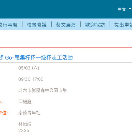
中文
校行事曆
校級會議
藝文展演
歡迎採訪
提出申
t綠 Go-義集棒棒一級棒志工活動
05/03 (六)
09:30
-
17:00
斗六市膨鼠森林公園市集
:
邱楊庭
單位:
崇德青年社
林怡綸
2325