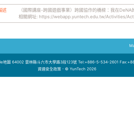
描述
（國際講座-跨國遊戲事業）跨國協作的橋樑：我在DeNA
相關網址:
https://webapp.yuntech.edu.tw/Activities/Act
Ma
le地圖
64002 雲林縣斗六市大學路3段123號 Tel:+886-5-534-2601 Fax:+886
資通安全政策
．© YunTech 2026