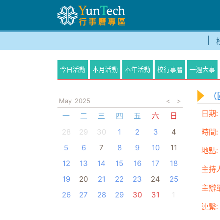
今日活動
本月活動
本年活動
校行事曆
一週大事
（
May
2025
<
>
日期:
一
二
三
四
五
六
日
28
29
30
1
2
3
4
時間:
5
6
7
8
9
10
11
地點:
12
13
14
15
16
17
18
主持人
19
20
21
22
23
24
25
主辦
26
27
28
29
30
31
1
連繫: