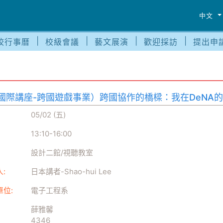
中文
校行事曆
校級會議
藝文展演
歡迎採訪
提出申
國際講座-跨國遊戲事業）跨國協作的橋樑：我在DeNA
05/02 (五)
13:10
-
16:00
設計二館/視聽教室
:
日本講者-Shao-hui Lee
單位:
電子工程系
薛雅馨
4346