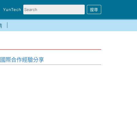
YunTech
請
的國際合作經驗分享