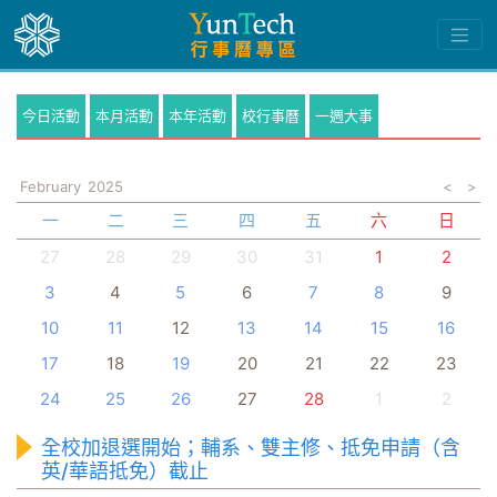
今日活動
本月活動
本年活動
校行事曆
一週大事
February
2025
<
>
一
二
三
四
五
六
日
27
28
29
30
31
1
2
3
4
5
6
7
8
9
10
11
12
13
14
15
16
17
18
19
20
21
22
23
24
25
26
27
28
1
2
全校加退選開始；輔系、雙主修、抵免申請（含
英/華語抵免）截止