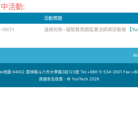
中活動:
活動標題
2
09/21
溫故知新─福智教育園區書法師資班聯展
【Yu
-
Ma
le地圖
64002 雲林縣斗六市大學路3段123號 Tel:+886-5-534-2601 Fax:+886
資通安全政策
．© YunTech 2026