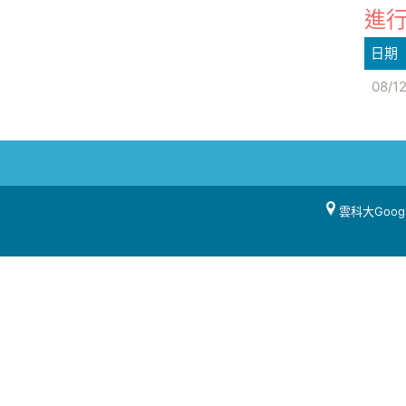
進行
日期
08/1
雲科大Goog