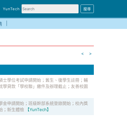
YunTech
請
<
>
碩士學位考試申請開始；舊生、復學生註冊；輔
；就學貸款「學校聯」繳件及辦理截止；友善校園
學金申請開始；班級幹部系統登錄開始；校內獎
始；新生體檢
【YunTech】