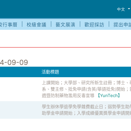
中文
校行事曆
校級會議
藝文展演
歡迎採訪
提出申
4-09-09
活動標題
上課開始；大學部、研究所新生註冊；博士、
系、雙主修、抵免申請(含英/華語抵免)開始
週暨防制藥物濫用反毒宣導
【YunTech】
學生辦休學退學免學雜費截止日；弱勢學生助
助學金申請開始；入學成績優異獎學金申請開