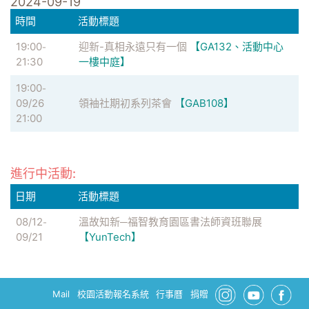
2024-09-19
時間
活動標題
19:00
迎新-真相永遠只有一個
【GA132、活動中心
-
21:30
一樓中庭】
19:00
-
09/26
領袖社期初系列茶會
【GAB108】
21:00
進行中活動:
日期
活動標題
08/12
溫故知新─福智教育園區書法師資班聯展
-
09/21
【YunTech】
Mail
校園活動報名系統
行事曆
捐贈