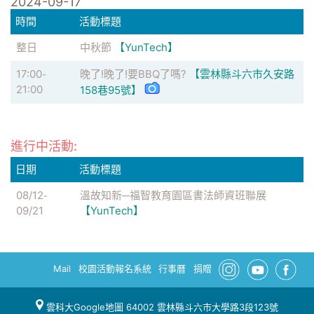
2024-09-17
時間
活動標題
整日
中秋節
【YunTech】
17:00
晚了!晚了!要BBQ了嗎?
【雲林縣斗六市久安路
-
21:00
158巷95號】
進行中活動:
日期
活動標題
08/12
溫故知新─福智教育園區書法師資班聯展
-
09/21
【YunTech】
Mail
校園活動報名系統
行事曆
捐贈
雲科大Google地圖
64002 雲林縣斗六市大學路3段123號