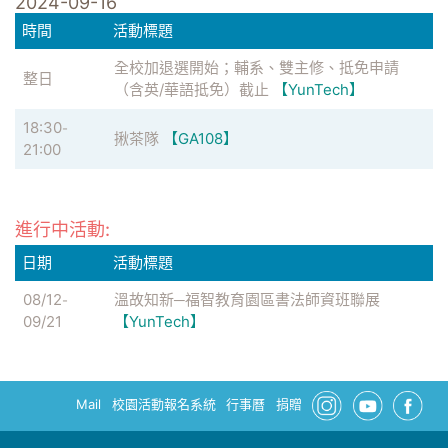
2024-09-16
時間
活動標題
全校加退選開始；輔系、雙主修、抵免申請
整日
（含英/華語抵免）截止
【YunTech】
18:30
-
揪茶隊
【GA108】
21:00
進行中活動:
日期
活動標題
08/12
溫故知新─福智教育園區書法師資班聯展
-
09/21
【YunTech】
Mail
校園活動報名系統
行事曆
捐贈