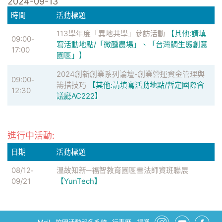
2024-09-13
時間
活動標題
113學年度「異地共學」參訪活動
【其他:請填
09:00
-
寫活動地點/「微醺農場」、「台灣鯛生態創意
17:00
園區」】
2024創新創業系列論壇-創業營運資金管理與
09:00
-
籌措技巧
【其他:請填寫活動地點/暫定國際會
12:30
議廳AC222】
進行中活動:
日期
活動標題
08/12
溫故知新─福智教育園區書法師資班聯展
-
09/21
【YunTech】