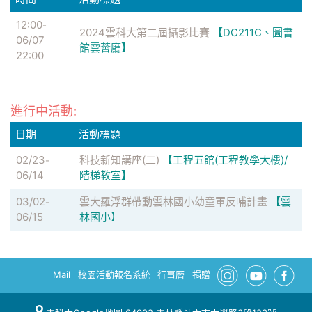
12:00
-
2024雲科大第二屆攝影比賽
【DC211C、圖書
06/07
館雲薈廳】
22:00
進行中活動:
日期
活動標題
02/23
科技新知講座(二)
【工程五館(工程教學大樓)/
-
06/14
階梯教室】
03/02
雲大羅浮群帶動雲林國小幼童軍反哺計畫
【雲
-
06/15
林國小】
Mail
校園活動報名系統
行事曆
捐贈