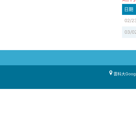
日期
02/2
03/0
雲科大Goog