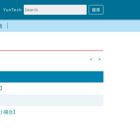
YunTech
請
<
>
h】
外小陽台】