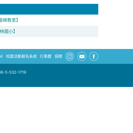
/階梯教室】
林國小】
il
校園活動報名系統
行事曆
捐贈
-5-532-1719