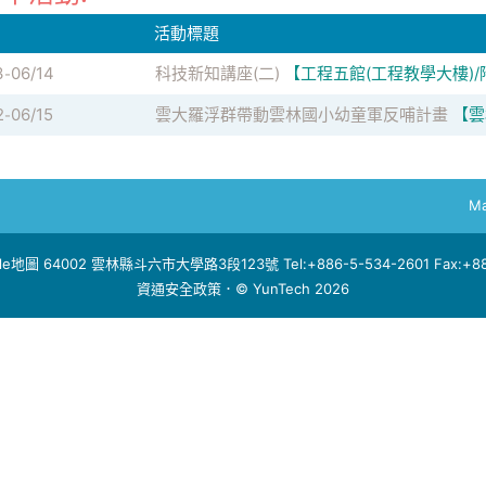
活動標題
3
06/14
科技新知講座(二)
【工程五館(工程教學大樓)
-
2
06/15
雲大羅浮群帶動雲林國小幼童軍反哺計畫
【雲
-
Ma
le地圖
64002 雲林縣斗六市大學路3段123號 Tel:+886-5-534-2601 Fax:+886
資通安全政策
．© YunTech 2026