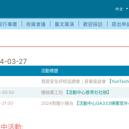
中文
校行事曆
校級會議
藝文展演
歡迎採訪
提出申
4-03-27
活動標題
賃居安全評核協調會；房東座談會
【YunTec
0
20:30
纏線畫工坊
【活動中心慈青社社辦】
-
21:30
2024制服小陽台
【活動中心GA333練團室
-
中活動: