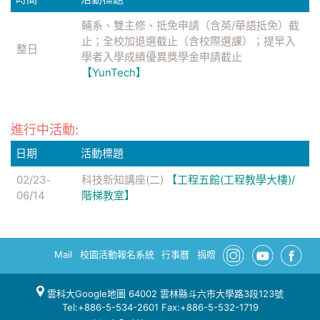
輔系、雙主修、抵免申請（含英/華語抵免）截
止；全校加退選截止（含校際選課）；提早入
整日
學者入學成績優異獎學金申請截止
【YunTech】
進行中活動:
日期
活動標題
02/23
科技新知講座(二)
【工程五館(工程教學大樓)/
-
06/14
階梯教室】
Mail
校園活動報名系統
行事曆
捐贈
雲科大Google地圖
64002 雲林縣斗六市大學路3段123號
Tel:+886-5-534-2601 Fax:+886-5-532-1719