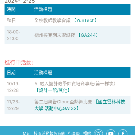
2024-12-25
時間
活動標題
整日
全校教師教學會議
【YunTech】
18:00
-
德州撲克期末聖誕夜
【GA244】
21:00
進行中活動:
日期
活動標題
10/19
AI 融入設計教學師資培育專班(第一梯次）
-
12/28
【設計一館/其他】
11/28
第二屆舞告Cloud盃熱舞比賽
【國立雲林科技
-
12/29
大學 活動中心GA132】
Mail
校園活動報名系統
行事曆
捐贈