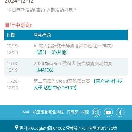
2024-12-12
今日無新活動! 查詢
近期活動列表
?
進行中活動:
日期
活動標題
10/19
AI 融入設計教學師資培育專班(第一梯次）
-
12/28
【設計一館/其他】
11/13
2024群益證 x 雲科大 投資模擬交易競賽
-
12/19
【MA106】
11/28
第二屆舞告Cloud盃熱舞比賽
【國立雲林科技
-
12/29
大學 活動中心GA132】
Mail
校園活動報名系統
行事曆
捐贈
雲科大Google地圖
64002 雲林縣斗六市大學路3段123號