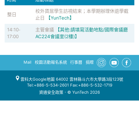
校外賃居學生訪視結束；本學期辦理休退學截
整日
止日
【YunTech】
14:10
主管會議
【其他:請填寫活動地點/國際會議廳
-
17:00
AC224會議室(2樓)】
Mail
校園活動報名系統
行事曆
捐贈
雲科大Google地圖
64002 雲林縣斗六市大學路3段123號
Tel:+886-5-534-2601 Fax:+886-5-532-1719
資通安全政策
．© YunTech 2026