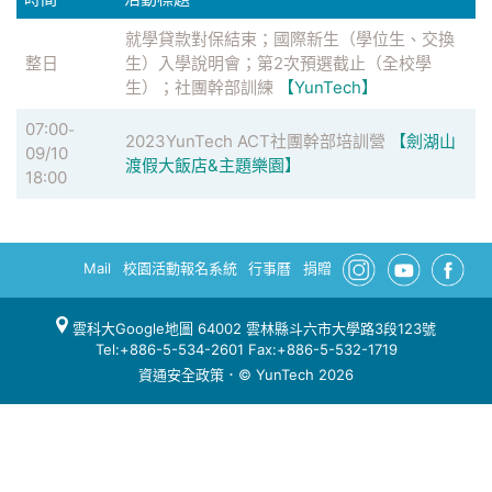
就學貸款對保結束；國際新生（學位生、交換
整日
生）入學說明會；第2次預選截止（全校學
生）；社團幹部訓練
【YunTech】
07:00
-
2023YunTech ACT社團幹部培訓營
【劍湖山
09/10
渡假大飯店&主題樂園】
18:00
Mail
校園活動報名系統
行事曆
捐贈
雲科大Google地圖
64002 雲林縣斗六市大學路3段123號
Tel:+886-5-534-2601 Fax:+886-5-532-1719
資通安全政策
．© YunTech 2026