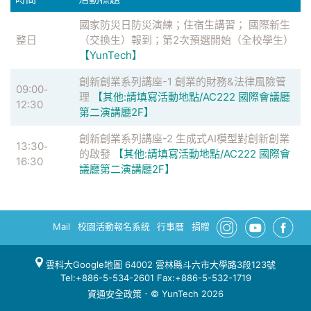
國家防災日防災演練；住宿生講習； 國際新生
整日
（交換生）報到；第2次預選開始（全校學生）
【YunTech】
創新創業系列講座-1 創業的財務&法律風險管
09:00
-
理
【其他:請填寫活動地點/AC222 國際會議廳
12:30
第二演講廳2F】
創新創業系列講座-2 生成式AI模型對創新創業
13:30
-
的啟發
【其他:請填寫活動地點/AC222 國際會
16:30
議廳第二演講廳2F】
Mail
校園活動報名系統
行事曆
捐贈
雲科大Google地圖
64002 雲林縣斗六市大學路3段123號
Tel:+886-5-534-2601 Fax:+886-5-532-1719
資通安全政策
．© YunTech 2026