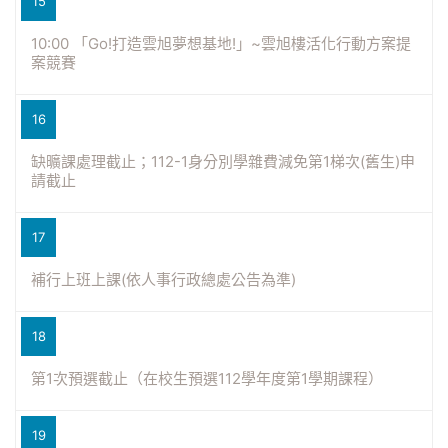
15
10:00 「Go!打造雲旭夢想基地!」~雲旭樓活化行動方案提
案競賽
16
缺曠課處理截止；112-1身分別學雜費減免第1梯次(舊生)申
請截止
17
補行上班上課(依人事行政總處公告為準)
18
第1次預選截止（在校生預選112學年度第1學期課程）
19