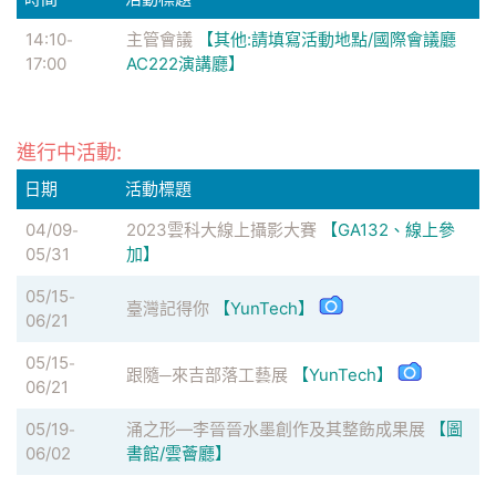
14:10
主管會議
【其他:請填寫活動地點/國際會議廳
-
17:00
AC222演講廳】
進行中活動:
日期
活動標題
04/09
2023雲科大線上攝影大賽
【GA132、線上參
-
05/31
加】
05/15
-
臺灣記得你
【YunTech】
06/21
05/15
-
跟隨─來吉部落工藝展
【YunTech】
06/21
05/19
涌之形—李晉晉水墨創作及其整飭成果展
【圖
-
06/02
書館/雲薈廳】