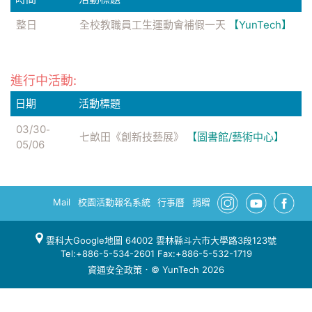
整日
全校教職員工生運動會補假一天
【YunTech】
進行中活動:
日期
活動標題
03/30
-
七畝田《創新技藝展》
【圖書館/藝術中心】
05/06
Mail
校園活動報名系統
行事曆
捐贈
雲科大Google地圖
64002 雲林縣斗六市大學路3段123號
Tel:+886-5-534-2601 Fax:+886-5-532-1719
資通安全政策
．© YunTech 2026