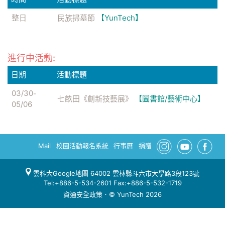
整日
民族掃墓節
【YunTech】
進行中活動:
日期
活動標題
03/30
-
七畝田《創新技藝展》
【圖書館/藝術中心】
05/06
Mail
校園活動報名系統
行事曆
捐贈
雲科大Google地圖
64002 雲林縣斗六市大學路3段123號
Tel:+886-5-534-2601 Fax:+886-5-532-1719
資通安全政策
．© YunTech 2026