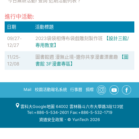
今日無新活動! 查詢
近期活動列表
?
進行中活動:
日期
活動標題
09/27
2023袋袋相傳布袋戲雕刻製作班
【設計三館/
-
12/27
專用教室】
11/25
圖書館週 漫無止境-邀你共享漫畫漂書趣
【圖
-
12/08
書館 3F漫畫專區】
Mail
校園活動報名系統
行事曆
捐贈
雲科大Google地圖
64002 雲林縣斗六市大學路3段123號
Tel:+886-5-534-2601 Fax:+886-5-532-1719
資通安全政策
．© YunTech 2026