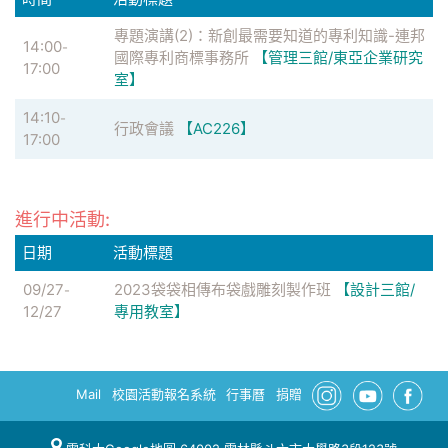
專題演講(2)：新創最需要知道的專利知識-連邦
14:00
-
國際專利商標事務所
【管理三館/東亞企業研究
17:00
室】
14:10
-
行政會議
【AC226】
17:00
進行中活動:
日期
活動標題
09/27
2023袋袋相傳布袋戲雕刻製作班
【設計三館/
-
12/27
專用教室】
Mail
校園活動報名系統
行事曆
捐贈