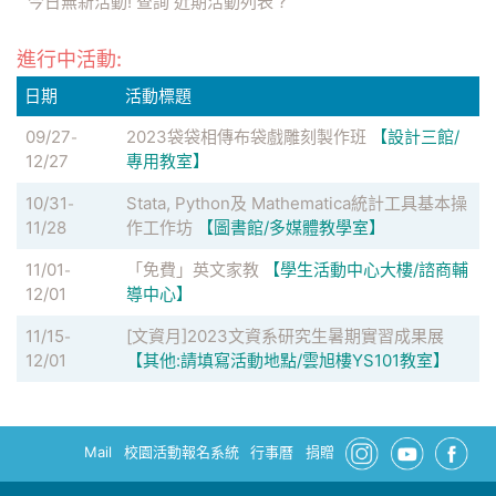
今日無新活動! 查詢
近期活動列表
?
進行中活動:
日期
活動標題
09/27
2023袋袋相傳布袋戲雕刻製作班
【設計三館/
-
12/27
專用教室】
10/31
Stata, Python及 Mathematica統計工具基本操
-
11/28
作工作坊
【圖書館/多媒體教學室】
11/01
「免費」英文家教
【學生活動中心大樓/諮商輔
-
12/01
導中心】
11/15
[文資月]2023文資系研究生暑期實習成果展
-
12/01
【其他:請填寫活動地點/雲旭樓YS101教室】
Mail
校園活動報名系統
行事曆
捐贈