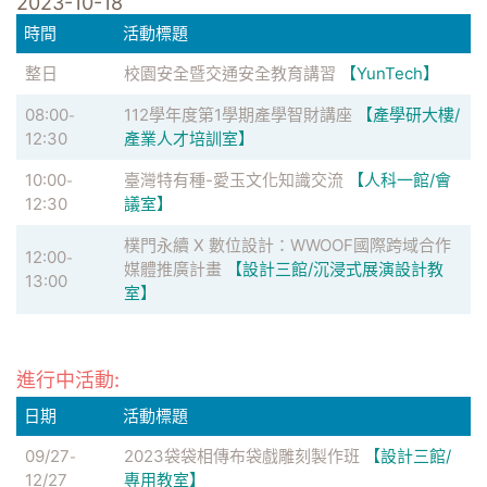
2023-10-18
時間
活動標題
整日
校園安全暨交通安全教育講習
【YunTech】
08:00
112學年度第1學期產學智財講座
【產學研大樓/
-
12:30
產業人才培訓室】
10:00
臺灣特有種-愛玉文化知識交流
【人科一館/會
-
12:30
議室】
樸門永續 X 數位設計：WWOOF國際跨域合作
12:00
-
媒體推廣計畫
【設計三館/沉浸式展演設計教
13:00
室】
進行中活動:
日期
活動標題
09/27
2023袋袋相傳布袋戲雕刻製作班
【設計三館/
-
12/27
專用教室】