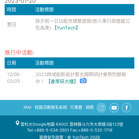
2023-01-20
時間
活動標題
除夕前一日功能性調整放假(依人事行政總處公
整日
告為準)
【YunTech】
進行中活動:
日期
活動標題
12/06
2023跨域創新設計整合國際研討會熱烈徵稿
-
03/25
中！
【產學研大樓】
Mail
校園活動報名系統
行事曆
捐贈
雲科大Google地圖
64002 雲林縣斗六市大學路3段123號
Tel:+886-5-534-2601 Fax:+886-5-532-1719
資通安全政策
．© YunTech 2026