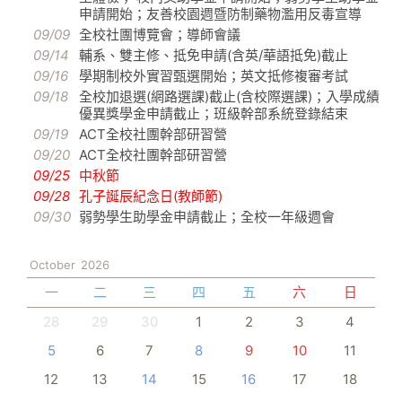
申請開始；友善校園週暨防制藥物濫用反毒宣導
09/09
全校社團博覽會；導師會議
09/14
輔系、雙主修、抵免申請(含英/華語抵免)截止
09/16
學期制校外實習甄選開始；英文抵修複審考試
09/18
全校加退選(網路選課)截止(含校際選課)；入學成績
優異獎學金申請截止；班級幹部系統登錄結束
09/19
ACT全校社團幹部研習營
09/20
ACT全校社團幹部研習營
09/25
中秋節
09/28
孔子誕辰紀念日(教師節)
09/30
弱勢學生助學金申請截止；全校一年級週會
October
2026
一
二
三
四
五
六
日
28
29
30
1
2
3
4
5
6
7
8
9
10
11
12
13
14
15
16
17
18