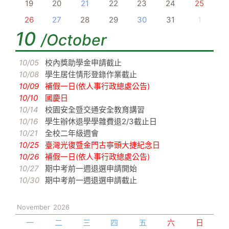
19
20
21
22
23
24
25
26
27
28
29
30
31
1
10
/October
10/05
校內獎助學金申請截止
10/08
學生居住情形登錄作業截止
10/09
補假一日(依人事行政總處公告)
10/10
國慶日
10/14
校園安全暨交通安全教育講習
10/16
學生辦休退學學雜費退2/3截止日
10/21
全校二年級週會
10/25
臺灣光復暨金門古寧頭大捷紀念日
10/26
補假一日(依人事行政總處公告)
10/27
期中考前一週退選申請開始
10/30
期中考前一週退選申請截止
November
2026
一
二
三
四
五
六
日