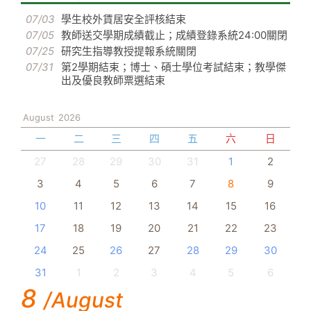
07/03
學生校外賃居安全評核結束
07/05
教師送交學期成績截止；成績登錄系統24:00關閉
07/25
研究生指導教授提報系統關閉
07/31
第2學期結束；博士、碩士學位考試結束；教學傑
出及優良教師票選結束
August
2026
一
二
三
四
五
六
日
27
28
29
30
31
1
2
3
4
5
6
7
8
9
10
11
12
13
14
15
16
17
18
19
20
21
22
23
24
25
26
27
28
29
30
31
1
2
3
4
5
6
8
/August