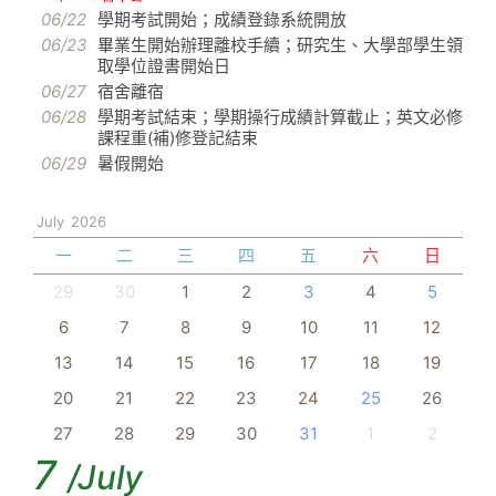
06/22
學期考試開始；成績登錄系統開放
06/23
畢業生開始辦理離校手續；研究生、大學部學生領
取學位證書開始日
06/27
宿舍離宿
06/28
學期考試結束；學期操行成績計算截止；英文必修
課程重(補)修登記結束
06/29
暑假開始
July
2026
一
二
三
四
五
六
日
29
30
1
2
3
4
5
6
7
8
9
10
11
12
13
14
15
16
17
18
19
20
21
22
23
24
25
26
27
28
29
30
31
1
2
7
/July