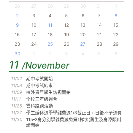
26
27
28
29
30
31
1
2
3
4
5
6
7
8
9
10
11
12
13
14
15
16
17
18
19
20
21
22
23
24
25
26
27
28
29
30
1
2
3
4
5
6
11
/November
11/02
期中考試開始
11/08
期中考試結束
11/09
校外賃居學生訪視開始
11/11
全校三年級週會
11/25
雲科路跑活動
11/27
學生辦休退學學雜費退1/3截止日，日後不予退費
11/30
115-2身分別學雜費減免第1梯次(舊生及身障類)申
請開始