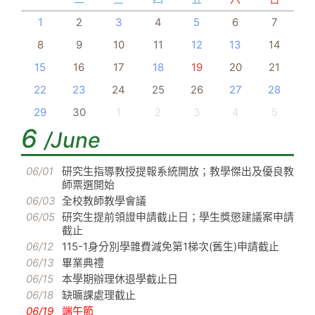
1
2
3
4
5
6
7
8
9
10
11
12
13
14
15
16
17
18
19
20
21
22
23
24
25
26
27
28
29
30
1
2
3
4
5
6
/June
06/01
研究生指導教授提報系統開放；教學傑出及優良教
師票選開始
06/03
全校教師教學會議
06/05
研究生提前領證申請截止日；學生獎懲建議案申請
截止
06/12
115-1身分別學雜費減免第1梯次(舊生)申請截止
06/13
畢業典禮
06/15
本學期辦理休退學截止日
06/18
缺曠課處理截止
06/19
端午節