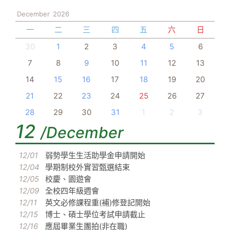
December
2026
一
二
三
四
五
六
日
30
1
2
3
4
5
6
7
8
9
10
11
12
13
14
15
16
17
18
19
20
21
22
23
24
25
26
27
28
29
30
31
1
2
3
12
/December
12/01
弱勢學生生活助學金申請開始
12/04
學期制校外實習甄選結束
12/05
校慶、園遊會
12/09
全校四年級週會
12/11
英文必修課程重(補)修登記開始
12/15
博士、碩士學位考試申請截止
12/16
應屆畢業生團拍(非在職)