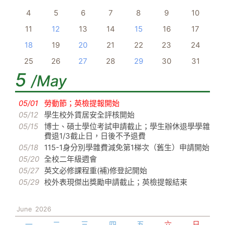
4
5
6
7
8
9
10
11
12
13
14
15
16
17
18
19
20
21
22
23
24
25
26
27
28
29
30
31
5
/May
05/01
勞動節；英檢提報開始
05/12
學生校外賃居安全評核開始
05/15
博士、碩士學位考試申請截止；學生辦休退學學雜
費退1/3截止日，日後不予退費
05/18
115-1身分別學雜費減免第1梯次（舊生）申請開始
05/20
全校二年級週會
05/27
英文必修課程重(補)修登記開始
05/29
校外表現傑出獎勵申請截止；英檢提報結束
June
2026
一
二
三
四
五
六
日