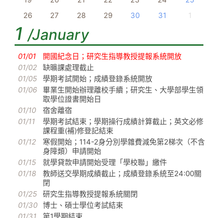
26
27
28
29
30
31
1
1
/January
01/01
開國紀念日；研究生指導教授提報系統開放
01/02
缺曠課處理截止
01/05
學期考試開始；成績登錄系統開放
01/06
畢業生開始辦理離校手續；研究生、大學部學生領
取學位證書開始日
01/10
宿舍離宿
01/11
學期考試結束；學期操行成績計算截止；英文必修
課程重(補)修登記結束
01/12
寒假開始；114-2身分別學雜費減免第2梯次（不含
身障類）申請開始
01/15
就學貸款申請開始受理「學校聯」繳件
01/18
教師送交學期成績截止；成績登錄系統至24:00關
閉
01/25
研究生指導教授提報系統關閉
01/30
博士、碩士學位考試結束
01/31
第1學期結束