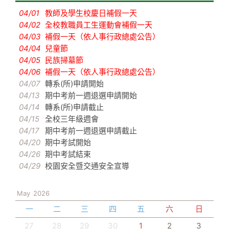
04/01
教師及學生校慶日補假一天
04/02
全校教職員工生運動會補假一天
04/03
補假一天（依人事行政總處公告）
04/04
兒童節
04/05
民族掃墓節
04/06
補假一天（依人事行政總處公告）
04/07
轉系(所)申請開始
04/13
期中考前一週退選申請開始
04/14
轉系(所)申請截止
04/15
全校三年級週會
04/17
期中考前一週退選申請截止
04/20
期中考試開始
04/26
期中考試結束
04/29
校園安全暨交通安全宣導
May
2026
一
二
三
四
五
六
日
27
28
29
30
1
2
3