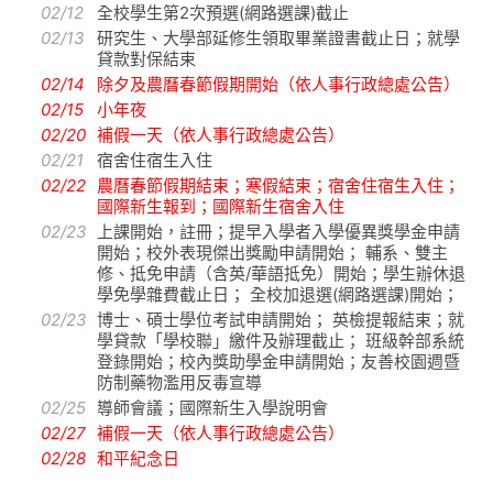
02/12
全校學生第2次預選(網路選課)截止
02/13
研究生、大學部延修生領取畢業證書截止日；就學
貸款對保結束
02/14
除夕及農曆春節假期開始（依人事行政總處公告）
02/15
小年夜
02/20
補假一天（依人事行政總處公告）
02/21
宿舍住宿生入住
02/22
農曆春節假期結束；寒假結束；宿舍住宿生入住；
國際新生報到；國際新生宿舍入住
02/23
上課開始，註冊；提早入學者入學優異獎學金申請
開始；校外表現傑出獎勵申請開始； 輔系、雙主
修、抵免申請（含英/華語抵免）開始；學生辦休退
學免學雜費截止日； 全校加退選(網路選課)開始；
02/23
博士、碩士學位考試申請開始； 英檢提報結束；就
學貸款「學校聯」繳件及辦理截止； 班級幹部系統
登錄開始；校內獎助學金申請開始；友善校園週暨
防制藥物濫用反毒宣導
02/25
導師會議；國際新生入學說明會
02/27
補假一天（依人事行政總處公告）
02/28
和平紀念日