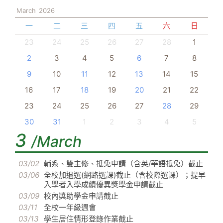
March
2026
一
二
三
四
五
六
日
23
24
25
26
27
28
1
2
3
4
5
6
7
8
9
10
11
12
13
14
15
16
17
18
19
20
21
22
23
24
25
26
27
28
29
30
31
1
2
3
4
5
3
/March
03/02
輔系、雙主修、抵免申請（含英/華語抵免）截止
03/06
全校加退選(網路選課)截止（含校際選課）；提早
入學者入學成績優異獎學金申請截止
03/09
校內獎助學金申請截止
03/11
全校一年級週會
03/13
學生居住情形登錄作業截止