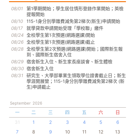
08/01
第1學期開始；學生居住情形登錄作業開始；英檢
提報開始
08/10
115-1身分別學雜費減免第2梯次(新生)申請開始
08/17
就學貸款申請開始受理「學校聯」繳件
08/24
全校學生第1次預選(網路選課)開始
08/26
全校學生第1次預選(網路選課)截止
08/28
全校學生第2次預選(網路選課)開始；國際新生報
到、國際新生宿舍入住
08/29
宿舍新生入住、新生家長座談會、新生體檢
08/30
宿舍新生入住
08/31
研究生、大學部畢業生領取學位證書截止日；新生
學涯開展營；115-1身分別學雜費減免第2梯次 (新
生)申請截止
September
2026
一
二
三
四
五
六
日
31
1
2
3
4
5
6
7
8
9
10
11
12
13