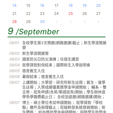
14
15
16
17
18
19
20
21
22
23
24
25
26
27
28
29
30
1
2
3
4
9
/September
09/01
全校學生第2次預選(網路選課)截止；新生學涯開展
營
09/02
新生學涯開展營
09/03
國家防災日防災演練；住宿生講習
09/04
就學貸款對保結束；國際新生入學說明會
09/05
宿舍舊生入住
09/06
暑假結束；宿舍舊生入住
09/07
上課開始；大學部、研究所新生註冊；舊生、復學
生註冊；入學成績優異獎學金申請開始； 輔系、雙
主修、抵免申請(含英/華語抵免)開始；學生辦休退
學免學雜費截止日； 全校加退選(網路選課)開始；
09/07
博士、碩士學位考試申請開始； 就學貸款「學校
聯」繳件及辦理截止；班級幹部系統登錄開始；新
生體檢； 校內獎助學金申請開始；弱勢學生助學金